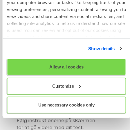
your computer browser for tasks like keeping track of your
Indsend
. Sørg for at sikre dig, at
viewing preferences, personalizing content, allowing you to
du kan huske det password, du
view videos and share content via social media sites, and
har valgt, så du eventuelt kan
collecting site analytics to help us understand how our site
logge ind igen på et senere
is used. You can review and opt out of our cookies using
tidspunkt.
the 'Show details' tab and checkboxes below. By clicking
'OK' you are opting in to the described cookie usage.
Show details
View our full
SHL Privacy Statement
or
SHL Cookie
Policy
Allow all cookies
Customize
Use necessary cookies only
Følg instruktionerne på skærmen
for at gå videre med dit test.