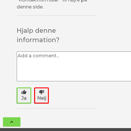
denne side.
Hjalp denne
information?
thumb_up
thumb_down
Ja
Neij